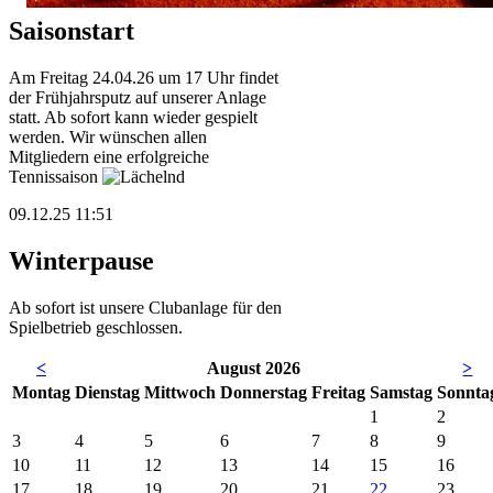
Saisonstart
Am Freitag 24.04.26 um 17 Uhr findet
der Frühjahrsputz auf unserer Anlage
statt. Ab sofort kann wieder gespielt
werden. Wir wünschen allen
Mitgliedern eine erfolgreiche
Tennissaison
09.12.25 11:51
Winterpause
Ab sofort ist unsere Clubanlage für den
Spielbetrieb geschlossen.
<
August 2026
>
Mo
ntag
Di
enstag
Mi
ttwoch
Do
nnerstag
Fr
eitag
Sa
mstag
So
nnta
1
2
3
4
5
6
7
8
9
10
11
12
13
14
15
16
17
18
19
20
21
22
23