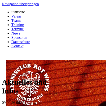
Navigation überspringen
Startseite
Verein
Teams
Training
Termine
News
Sponsoren
Datenschutz
Kontakt
Aktuelles und
Infos
09.04.26 06:16