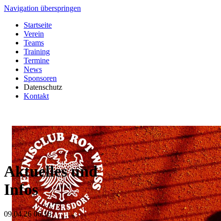
Navigation überspringen
Startseite
Verein
Teams
Training
Termine
News
Sponsoren
Datenschutz
Kontakt
Aktuelles und
Infos
09.04.26 06:16