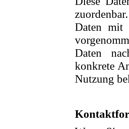
Diese Date
zuordenba
Daten mit 
vorgenomme
Daten nac
konkrete An
Nutzung be
Kontaktfo