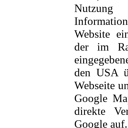
Nutzung
Informati
Website ei
der im Ra
eingegeben
den USA ü
Webseite uns
Google Map
direkte V
Google auf.