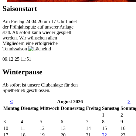
Saisonstart
Am Freitag 24.04.26 um 17 Uhr findet
der Frühjahrsputz auf unserer Anlage
statt. Ab sofort kann wieder gespielt
werden. Wir wünschen allen
Mitgliedern eine erfolgreiche
Tennissaison
09.12.25 11:51
Winterpause
Ab sofort ist unsere Clubanlage für den
Spielbetrieb geschlossen.
<
August 2026
>
Mo
ntag
Di
enstag
Mi
ttwoch
Do
nnerstag
Fr
eitag
Sa
mstag
So
nnta
1
2
3
4
5
6
7
8
9
10
11
12
13
14
15
16
17
18
19
20
21
22
23