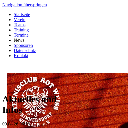
Navigation überspringen
Startseite
Verein
Teams
Training
Termine
News
Sponsoren
Datenschutz
Kontakt
Aktuelles und
Infos
09.04.26 06:16