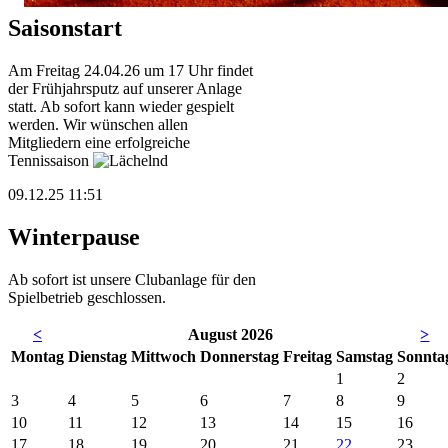
Saisonstart
Am Freitag 24.04.26 um 17 Uhr findet
der Frühjahrsputz auf unserer Anlage
statt. Ab sofort kann wieder gespielt
werden. Wir wünschen allen
Mitgliedern eine erfolgreiche
Tennissaison
09.12.25 11:51
Winterpause
Ab sofort ist unsere Clubanlage für den
Spielbetrieb geschlossen.
<
August 2026
>
Mo
ntag
Di
enstag
Mi
ttwoch
Do
nnerstag
Fr
eitag
Sa
mstag
So
nnta
1
2
3
4
5
6
7
8
9
10
11
12
13
14
15
16
17
18
19
20
21
22
23