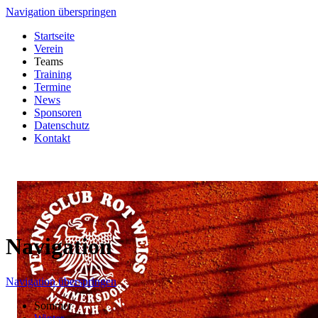
Navigation überspringen
Startseite
Verein
Teams
Training
Termine
News
Sponsoren
Datenschutz
Kontakt
Navigation
Navigation überspringen
Sommer