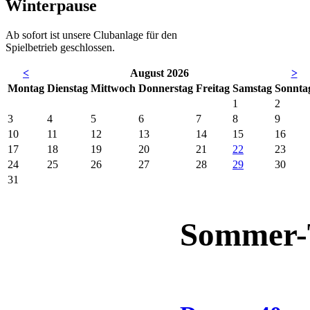
Winterpause
Ab sofort ist unsere Clubanlage für den
Spielbetrieb geschlossen.
<
August 2026
>
Mo
ntag
Di
enstag
Mi
ttwoch
Do
nnerstag
Fr
eitag
Sa
mstag
So
nnta
1
2
3
4
5
6
7
8
9
10
11
12
13
14
15
16
17
18
19
20
21
22
23
24
25
26
27
28
29
30
31
Sommer-