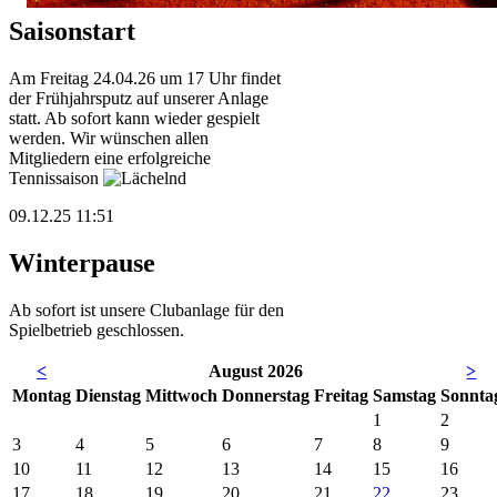
Saisonstart
Am Freitag 24.04.26 um 17 Uhr findet
der Frühjahrsputz auf unserer Anlage
statt. Ab sofort kann wieder gespielt
werden. Wir wünschen allen
Mitgliedern eine erfolgreiche
Tennissaison
09.12.25 11:51
Winterpause
Ab sofort ist unsere Clubanlage für den
Spielbetrieb geschlossen.
<
August 2026
>
Mo
ntag
Di
enstag
Mi
ttwoch
Do
nnerstag
Fr
eitag
Sa
mstag
So
nnta
1
2
3
4
5
6
7
8
9
10
11
12
13
14
15
16
17
18
19
20
21
22
23