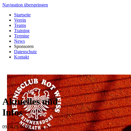
Navigation überspringen
Startseite
Verein
Teams
Training
Termine
News
Sponsoren
Datenschutz
Kontakt
Aktuelles und
Infos
09.04.26 06:16